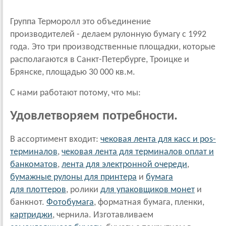
Группа Терморолл это объединение
производителей - делаем рулонную бумагу с 1992
года. Это три производственные площадки, которые
располагаются в Санкт-Петербурге, Троицке и
Брянске, площадью 30 000 кв.м.
С нами работают потому, что мы:
Удовлетворяем потребности.
В ассортимент входит:
чековая лента для касс и pos-
терминалов
,
чековая лента для терминалов оплат и
банкоматов
,
лента для электронной очереди
,
бумажные рулоны для принтера
и
бумага
для плоттеров
, ролики
для упаковщиков монет
и
банкнот.
Фотобумага
, форматная бумага, пленки,
картриджи
, чернила. Изготавливаем