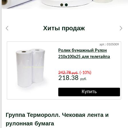
Хиты продаж
арт.: 0105009
Ролик бумажный Рулон
210х100х25 для телетайпа
242.78
(-10%)
руб.
218.38
руб.
Группа Терморолл. Чековая лента и
рулонная бумага