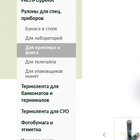
РАСПРОДАЖА
Рулоны для спец.
приборов
Бумага в стопе
Для лабораторий
Для принтера и
факса
Для телетайпа
Для упаковщиков
монет
Термолента для
банкоматов и
терминалов
Термолента для СУО
Фотобумага и
этикетка