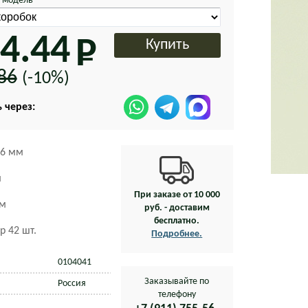
 модель
4.44
86
(-10%)
 через:
6 мм
м
При заказе от 10 000
мм
руб. - доставим
бесплатно.
р 42 шт.
Подробнее.
0104041
Заказывайте по
Россия
телефону