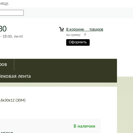
ницу.
30
В корзине
товаров
на сумму:
Р
18:00, пн-пт
Оформить
ров
Чековая лента
16х30х12 (30М)
В наличии