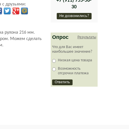
+7 (911) 755-56-
 с друзьями:
30
Не дозвонились?
на рулона 216 мм.
Опрос
Результаты
тером. Можем сделать
м.
Что для Вас имеет
наибольшее значение?
Низкая цена товара
Возможность
отсрочки платежа