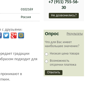
+7 (911) 755-56-
30
0102169
Не дозвонились?
Россия
 с друзьями:
Опрос
Результаты
Что для Вас имеет
наибольшее значение?
ередает градации
Низкая цена товара
образом подходит для
Возможность
отсрочки платежа
 проникают в
етким.