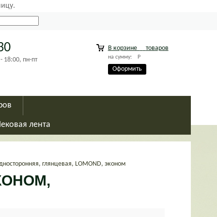
ницу.
30
В корзине
товаров
на сумму:
Р
18:00, пн-пт
Оформить
ров
Чековая лента
 односторонняя, глянцевая, LOMOND, эконом
ЭКОНОМ,