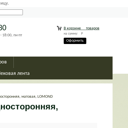
ницу.
30
В корзине
товаров
на сумму:
Р
18:00, пн-пт
Оформить
ров
Чековая лента
дносторонняя, матовая, LOMOND
односторонняя,