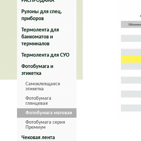
РАСПРОДАЖА
Рулоны для спец.
приборов
Термолента для
банкоматов и
терминалов
Термолента для СУО
Фотобумага и
этикетка
Самоклеящаяся
этикетка
Фотобумага
глянцевая
Фотобумага матовая
Фотобумага серия
Премиум
Чековая лента