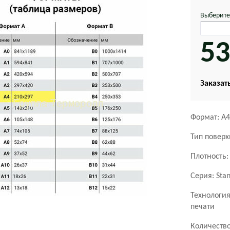
Выберите
53
Заказать
Формат: А4
Тип поверх
Плотность:
Серия: Sta
Технология
печати
Количество