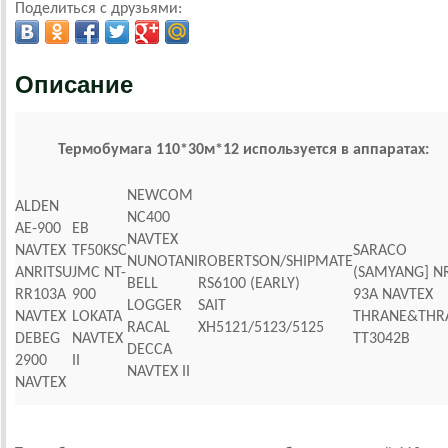
Поделиться с друзьями:
Описание
Термобумага 110*30м*12 используется в аппаратах:
NEWCOM
ALDEN
NC400
AE-900
EB
NAVTEX
NAVTEX
TF50KSC
SARACO
NUNOTANI
ROBERTSON/SHIPMATE
ANRITSU
JMC NT-
(SAMYANG] N
BELL
RS6100 (EARLY)
RR103A
900
93A NAVTEX
LOGGER
SAIT
NAVTEX
LOKATA
THRANE&THR
RACAL
XH5121/5123/5125
DEBEG
NAVTEX
TT3042B
DECCA
2900
II
NAVTEX II
NAVTEX