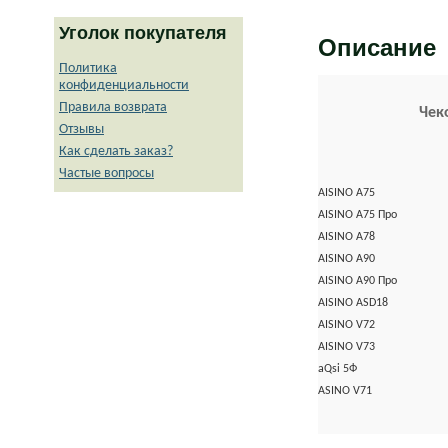
Уголок покупателя
Описание
Политика
конфиденциальности
Правила возврата
Чек
Отзывы
Как сделать заказ?
Частые вопросы
AISINO A75
AISINO A75 Про
AISINO A78
AISINO A90
AISINO A90 Про
AISINO ASD18
AISINO V72
AISINO V73
aQsi 5Ф
ASINO V71