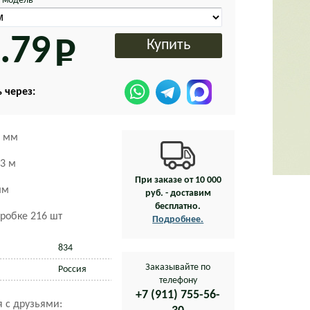
 модель
.79
 через:
 мм
23 м
При заказе от 10 000
мм
руб. - доставим
бесплатно.
оробке 216 шт
Подробнее.
834
Заказывайте по
Россия
телефону
+7 (911) 755-56-
 с друзьями: