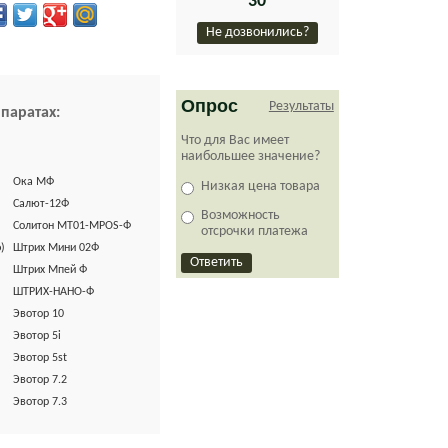
30
Не дозвонились?
Опрос
Результаты
ппаратах:
Что для Вас имеет
наибольшее значение?
Ока МФ
Низкая цена товара
Салют-12Ф
Возможность
Солитон МТ01-MPOS-Ф
отсрочки платежа
)
Штрих Мини 02Ф
Штрих Мпей Ф
ШТРИХ-НАНО-Ф
Эвотор 10
Эвотор 5i
Эвотор 5st
Эвотор 7.2
Эвотор 7.3