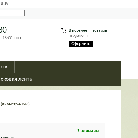
ницу.
30
В корзине
товаров
на сумму:
Р
18:00, пн-пт
Оформить
ров
Чековая лента
 (диаметр 40мм)
В наличии